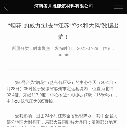
河南省月雁建筑材料有限公司
“烟花”的威力:过去**江苏“降水和大风”数据出
炉！
所属分类：时事聚焦 发布时间： 2021-07-28 作者：
admin
第6号台风“烟花”（热带低压级）的中心今天（2021年7
月28日）05时位于安徽省滁州市定远县境内，位置为北纬
32.4度、东经117.9度，中心附近zui大风力7级（15米/秒），
中心zui低气压为985百帕。
受其影响，过去24小时江苏全省出现降水，其中全省大
部分地区大到暴雨，局部大暴雨到特大暴雨；沿海部分地区