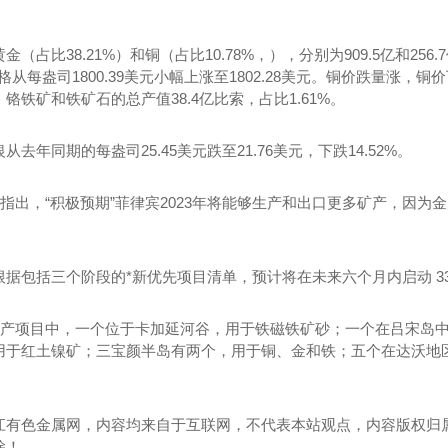
。
（占比38.21%）和铜（占比10.78%，），分别为909.5亿和25
价格从每盎司1800.39美元小幅上涨至1802.28美元。铜价跌量涨，铜
铬铁矿和铁矿石的总产值38.4亿比索，占比1.61%。
去年同期的每盎司25.45美元跌至21.76美元，下跌14.52%。
还指出，“积极预期”菲律宾2023年将能够生产和出口更多矿产，因
据包括三个阶段的*新优先项目清单，预计将在未来六个月内启动 33 
金属矿产项目中，一个位于卡加延河谷，用于铁磁铁矿砂；一个在吕宋
于红土镍矿；三宝颜半岛有两个，用于铜、金和铁；五个在达沃地区，
维胶批发
河南灌缝胶批发
江有色金属网，内容均来自于互联网，不代表本站观点，内容版权归
除！