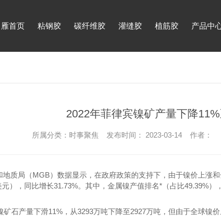
月雁首页
粘钢胶
碳纤维胶
灌缝胶
植筋胶
产品中
2022年菲律宾镍矿产量下降11%
所属分类：时事聚焦 发布时间： 2023-03-14 作者：
地质局（MGB）数据显示，在政府政策的支持下，由于镍价上涨和金属
美元），同比增长31.73%。其中，金属镍产值排名*（占比49.39%），
菲镍矿石产量下滑11%，从3293万吨下降至2927万吨，但由于全球镍价