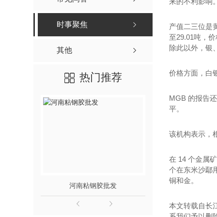
来的不利影响
时事聚焦
产值二三位是黄金
至29.01吨，
除此以外，银、
其他
价格方面，白银从
热门推荐
MGB 的报告
平。
该机构表示，根
在 14 个
个在东米沙鄢用
铜和金。
河南粘钢胶批发
河南碳纤
本文转载自长
系我们予以删