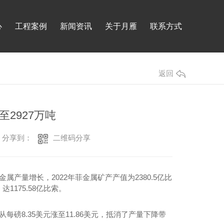
心
工程案例
新闻资讯
关于月雁
联系方式
返回
至2927万吨
二维码分享
分享到：
产量增长，2022年菲金属矿产产值为2380.5亿比
达1175.58亿比索。
从每磅8.35美元涨至11.86美元，抵消了产量下降带