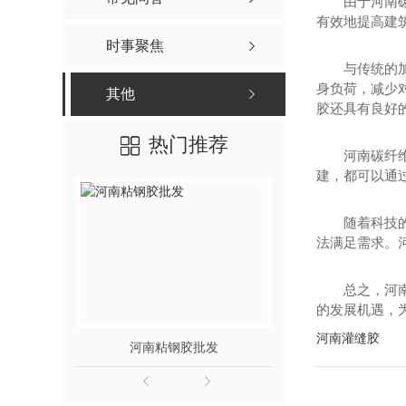
由于河南
有效地提高建
时事聚焦
与传统的
身负荷，减少
其他
胶还具有良好
热门推荐
河南碳纤
建，都可以通
随着科技
法满足需求。
总之，河
的发展机遇，为
河南灌缝胶
河南粘钢胶批发
河南碳纤