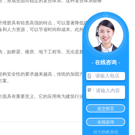
合，形成坚固而稳定的复合体系。这种复合体系能够
纤维胶具有轻质高强的特点，可以显著降低建筑物自
备和人力资源，可以节省时间和成本。此外，碳纤维
构，如桥梁、楼房、地下工程等。无论是新建还是旧
- 在线咨询 -
结构安全性的要求越来越高，传统的加固方法已经无
：
方案。
：
方面具有重要意义。它的应用将为建筑行业带来巨大
提交留言
河南植筋胶批发
在线咨询
动力鹊桥系统