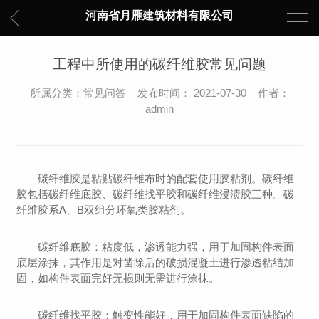
河南省月雁建筑材料有限公司
工程中所使用的碳纤维胶常见问题
所属分类：常见问答 发布时间： 2021-07-30 作者：
admin
碳纤维胶是粘贴碳纤维布时的配套使用胶粘剂。碳纤维
胶包括碳纤维底胶、碳纤维找平胶和碳纤维浸渍胶三种。碳
纤维胶系A、B双组分环氧类胶粘剂。
碳纤维底胶：粘度低，渗透能力强，用于加固构件表面
底层涂抹，其作用是对凿除后的破损混凝土进行渗透粘结加
固，如构件表面完好无损则无需进行涂抹。
碳纤维找平胶：触变性能好，用于加固构件表面缺陷的