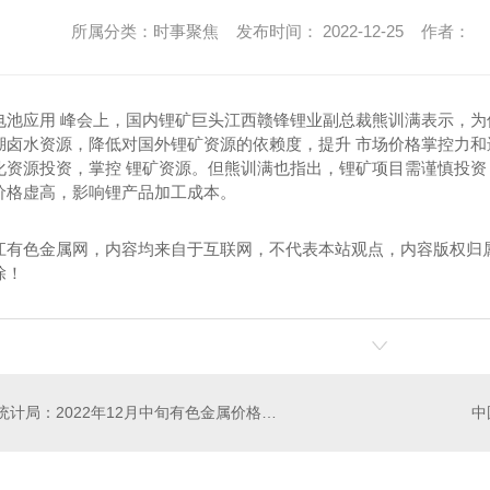
所属分类：时事聚焦 发布时间： 2022-12-25 作者：
电池应用 峰会上，国内锂矿巨头江西赣锋锂业副总裁熊训满表示，
湖卤水资源，降低对国外锂矿资源的依赖度，提升 市场价格掌控力
化资源投资，掌控 锂矿资源。但熊训满也指出，锂矿项目需谨慎投
价格虚高，影响锂产品加工成本。
江有色金属网，内容均来自于互联网，不代表本站观点，内容版权归
除！
**统计局：2022年12月中旬有色金属价格下跌