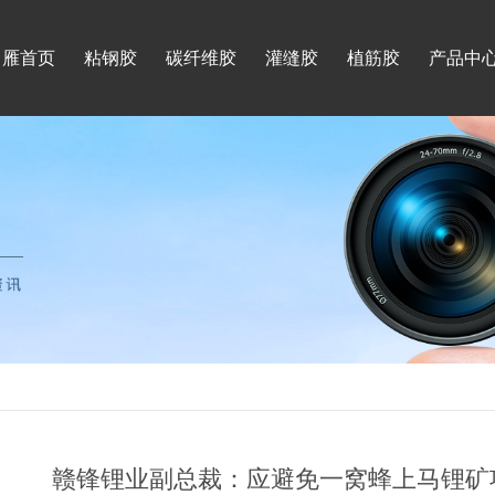
月雁首页
粘钢胶
碳纤维胶
灌缝胶
植筋胶
产品中
赣锋锂业副总裁：应避免一窝蜂上马锂矿