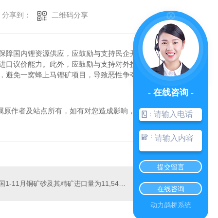
二维码分享
分享到：
为保障国内锂资源供应，应鼓励与支持民企开发青海、
和进口议价能力。此外，应鼓励与支持对外投资锂矿项
资，避免一窝蜂上马锂矿项目，导致恶性争夺锂矿项
- 在线咨询 -
属原作者及站点所有，如有对您造成影响，请及时联
：
：
提交留言
中国1-11月铜矿砂及其精矿进口量为11,540万吨， 同期增长48.5%
在线咨询
动力鹊桥系统